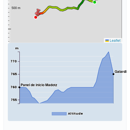
Leaflet
m
770
Galardig
765
Panel de inicio Madotz
760
755
Altitude