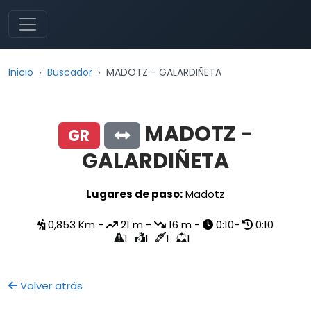
Inicio
Buscador
MADOTZ - GALARDIÑETA
MADOTZ -
GR
GALARDIÑETA
Lugares de paso:
Madotz
0,853 Km -
21 m -
16 m -
0:10-
0:10
1
1
1
1
Volver atrás