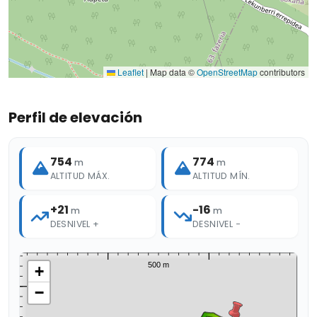
Leaflet
|
Map data ©
OpenStreetMap
contributors
Perfil de elevación
754
774
m
m
ALTITUD MÁX.
ALTITUD MÍN.
+21
-16
m
m
DESNIVEL +
DESNIVEL −
+
−