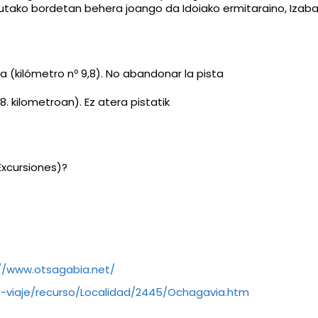
tutako bordetan behera joango da Idoiako ermitaraino, Izabat
 (kilómetro nº 9,8). No abandonar la pista
 kilometroan). Ez atera pistatik
Excursiones)?
://www.otsagabia.net/
e-viaje/recurso/Localidad/2445/Ochagavia.htm