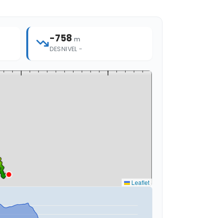
-758
m
DESNIVEL −
Leaflet