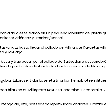
 convirtió a este tramo en un pequeño laberinto de pistas q
ankoze/Vidángoz y Erronkari/Roncal.
e Atuzkarratz hasta llegar al collado de Millingrate Kakueta/Mil
ea y Lakuaga.
erbosa y tras pasar por el collado de Saitsederra descenderá
endiendo por bordas desbastadas hasta la ermita de Idoia a 
ia, Ezkaroze, Bidankoze eta Erronkari herriak lotzen dituen pi
erroa bilatzen du Millingrate Kakueta leporaino. Horretarak
rtengo da, eta, Saitsederra lepotik igaro ondoren, lurrezko et