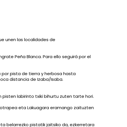
ue unen las localidades de
lingrate Peña Blanca. Para ello seguirá por el
 por pista de tierra y herbosa hasta
poca distancia de Izaba/Isaba.
sten labirinto txiki bihurtu zuten tarte hori.
o, Zotrapea eta Lakuagara eramango zaituzten
a belarrezko pistatik jaitsiko da, ezkerretara