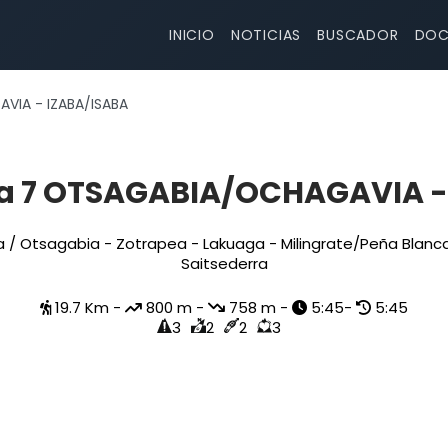
INICIO
NOTICIAS
BUSCADOR
DOC
VIA - IZABA/ISABA
a 7 OTSAGABIA/OCHAGAVIA -
 / Otsagabia - Zotrapea - Lakuaga - Milingrate/Peña Blanca
Saitsederra
19.7 Km -
800 m -
758 m -
5:45-
5:45
3
2
2
3