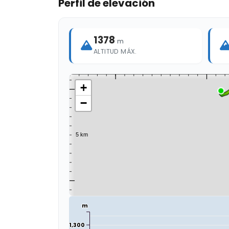
Perfil de elevación
1378
m
ALTITUD MÁX.
+
−
m
1,300