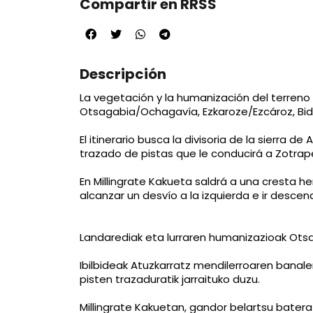
Compartir en RRSS
Descripción
La vegetación y la humanización del terreno
Otsagabia/Ochagavía, Ezkaroze/Ezcároz, Bid
El itinerario busca la divisoria de la sierra d
trazado de pistas que le conducirá a Zotrap
En Millingrate Kakueta saldrá a una cresta h
alcanzar un desvío a la izquierda e ir desc
Landarediak eta lurraren humanizazioak Otsagab
Ibilbideak Atuzkarratz mendilerroaren banal
pisten trazaduratik jarraituko duzu.
Millingrate Kakuetan, gandor belartsu batera i