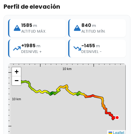
Perfil de elevación
1585
840
m
m
ALTITUD MÁX.
ALTITUD MÍN.
+1985
-1455
m
m
DESNIVEL +
DESNIVEL −
+
−
Leaflet