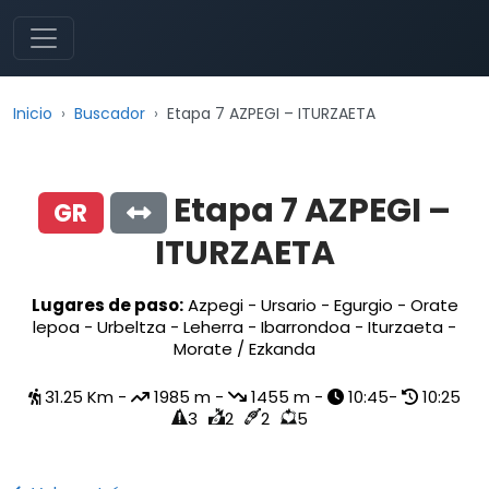
Inicio
Buscador
Etapa 7 AZPEGI – ITURZAETA
Etapa 7 AZPEGI –
GR
ITURZAETA
Lugares de paso:
Azpegi - Ursario - Egurgio - Orate
lepoa - Urbeltza - Leherra - Ibarrondoa - Iturzaeta -
Morate / Ezkanda
31.25 Km -
1985 m -
1455 m -
10:45-
10:25
3
2
2
5