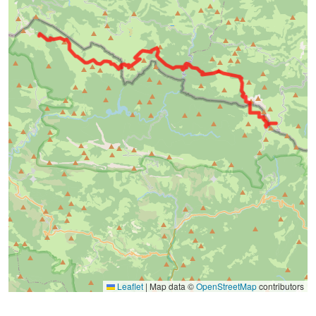
Leaflet
|
Map data ©
OpenStreetMap
contributors