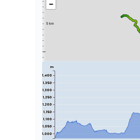
−
m
1,400
1,350
1,300
1,250
1,200
1,150
1,100
1,050
1,000