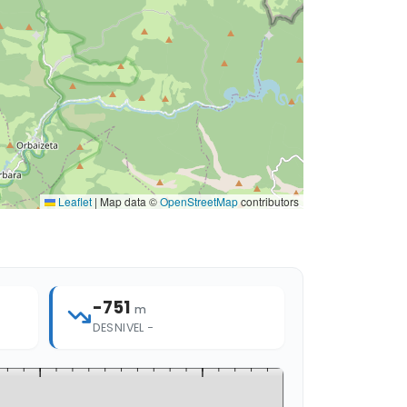
Leaflet
|
Map data ©
OpenStreetMap
contributors
-751
m
DESNIVEL −