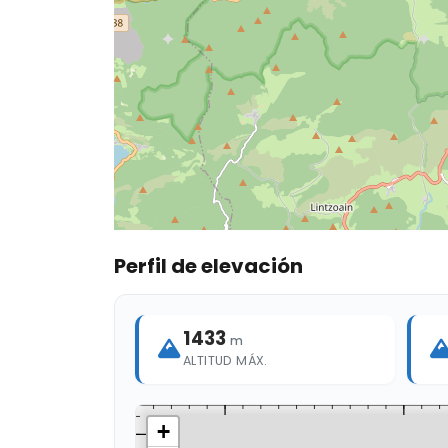
Perfil de elevación
1433
m
ALTITUD MÁX.
+