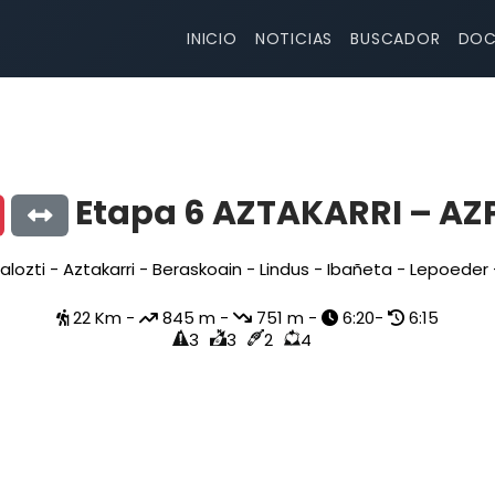
INICIO
NOTICIAS
BUSCADOR
DOC
Etapa 6 AZTAKARRI – AZ
alozti - Aztakarri - Beraskoain - Lindus - Ibañeta - Lepoeder
22 Km -
845 m -
751 m -
6:20-
6:15
3
3
2
4