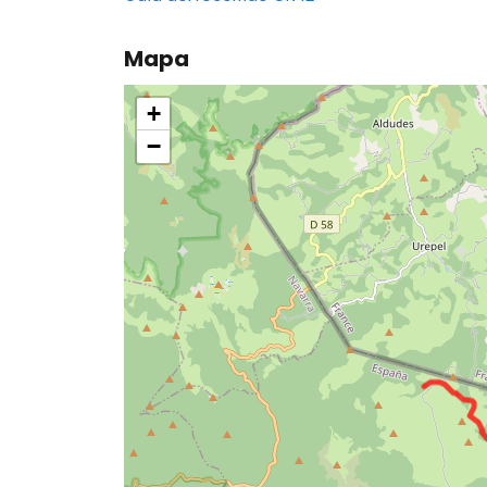
Mapa
+
−