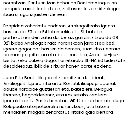
norantzan. Kontuan izan behar da Bentaren inguruan,
errepidera iristeko tartean, zailtasunak izan ditzakegula
ibaia ur ugariz jaisten denean.
Errepidea zeharkatu ondoren, Arrakogoitirako igoera
hasten da. E3 eta E4 lotuneekin eta SL batekin
partekatzen den zatia da; beraz, garrantzitsua da GR
321 bidea Arrakogoitirako noranzkoan jarraitzea beti.
Igoera gogor bat hasten da hemen, Juan Pito Bentara
eramango gaituena eta, bide honetan, Arrako ur-jauzia
bisitatzeko aukera dago, horretarako SL-NA 80 bidexkatik
desbideratuz, ibilbide zirkular honen parte ez dena.
Juan Pito Bentatik gorantz jarraitzen du bideak,
Arrakogoiti lepora iritsi arte. Bertatik ikuspegi ederrak
daude norabide guztietan eta, batez ere, Belagua
ibarrera, hegoalderantz, eta Kakuetako Arroilera,
iparralderantz. Puntu honetan, GR 12 bidea hartuko dugu
Belaguako aterpetxerako noranzkoan, eta Lakora
mendiaren magala zeharkatuz iritsiko gara bertara.