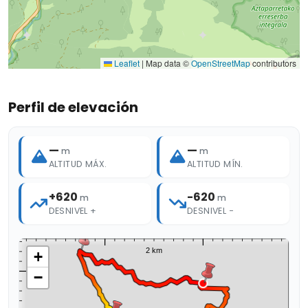
Leaflet
|
Map data ©
OpenStreetMap
contributors
Perfil de elevación
—
—
m
m
ALTITUD MÁX.
ALTITUD MÍN.
+620
-620
m
m
DESNIVEL +
DESNIVEL −
+
−