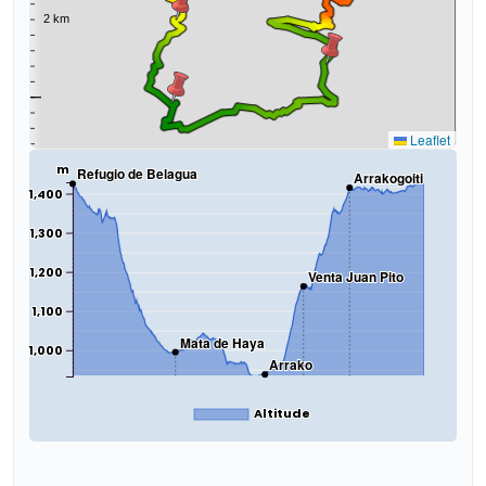
Leaflet
m
Refugio de Belagua
Arrakogoiti
1,400
1,300
1,200
Venta Juan Pito
1,100
Mata de Haya
1,000
Arrako
Altitude