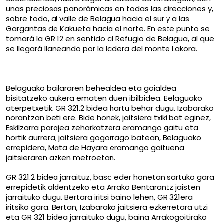
unas preciosas panorámicas en todas las direcciones y,
sobre todo, al valle de Belagua hacia el sur y a las
Gargantas de Kakueta hacia el norte. En este punto se
tomará la GR 12 en sentido al Refugio de Belagua, al que
se llegará llaneando por la ladera del monte Lakora.
Belaguako bailararen behealdea eta goialdea
bisitatzeko aukera ematen duen ibilbidea. Belaguako
aterpetxetik, GR 321.2 bidea hartu behar dugu, Izabarako
norantzan beti ere. Bide honek, jaitsiera txiki bat eginez,
Eskilzarra parajea zeharkatzera eramango gaitu eta
hortik aurrera, jaitsiera gogorrago batean, Belaguako
errepidera, Mata de Hayara eramango gaituena
jaitsieraren azken metroetan.
GR 321.2 bidea jarraituz, baso eder honetan sartuko gara
errepidetik aldentzeko eta Arrako Bentarantz jaisten
jarraituko dugu. Bertara iritsi baino lehen, GR 321era
iritsiko gara. Bertan, Izabarako jaitsiera ezkerretara utzi
eta GR 321 bidea jarraituko dugu, baina Arrakogoitirako