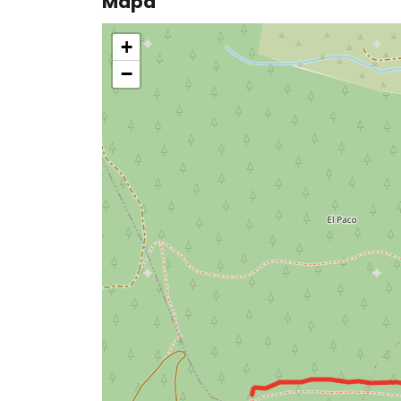
Mapa
+
−