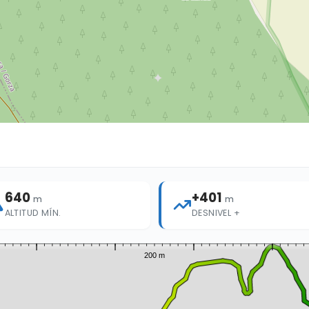
640
+401
m
m
ALTITUD MÍN.
DESNIVEL +