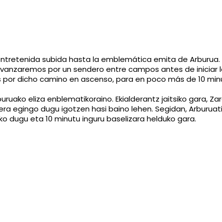
entretenida subida hasta la emblemática emita de Arburua.
vanzaremos por un sendero entre campos antes de iniciar l
 por dicho camino en ascenso, para en poco más de 10 minut
uruako eliza enblematikoraino. Ekialderantz jaitsiko gara, Za
a egingo dugu igotzen hasi baino lehen. Segidan, Arburuatik
uko dugu eta 10 minutu inguru baselizara helduko gara.