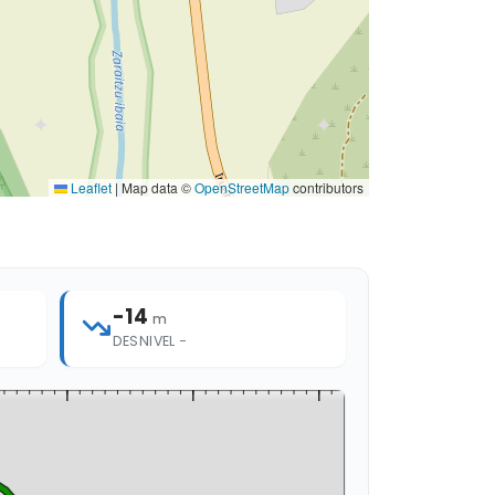
Leaflet
|
Map data ©
OpenStreetMap
contributors
-14
m
DESNIVEL −