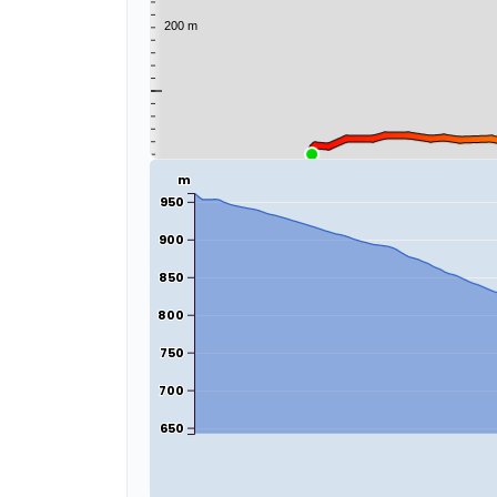
m
950
900
850
800
750
700
650