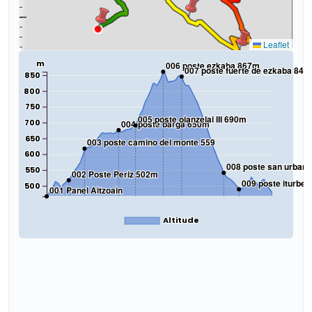
Leaflet
m
006 poste ezkaba 867m
007 poste fuerte de ezkaba 842
850
800
750
005 poste oianzelai III 690m
700
004 poste barga 650m
650
003 poste camino del monte 559
600
008 poste san urban
550
002 Poste Periz 502m
009 poste iturbe
500
001 Panel Aitzoain
Altitude