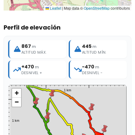
Leaflet
|
Map data ©
OpenStreetMap
contributors
Perfil de elevación
867
445
m
m
ALTITUD MÁX.
ALTITUD MÍN.
+470
-470
m
m
DESNIVEL +
DESNIVEL −
+
−