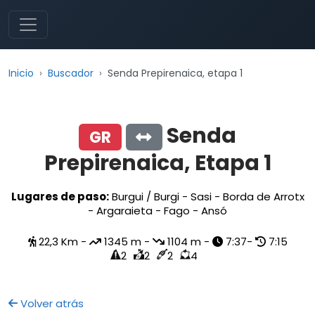
Inicio
Buscador
Senda Prepirenaica, etapa 1
Senda
GR
Prepirenaica, Etapa 1
Lugares de paso:
Burgui / Burgi - Sasi - Borda de Arrotx
- Argaraieta - Fago - Ansó
22,3 Km -
1345 m -
1104 m -
7:37-
7:15
2
2
2
4
Volver atrás