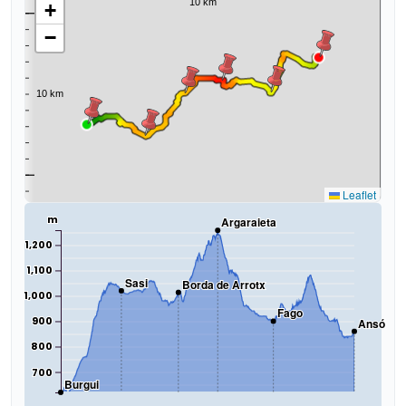
+
−
Leaflet
m
Argaraieta
1,200
1,100
Sasi
Borda de Arrotx
1,000
Fago
900
Ansó
800
700
Burgui