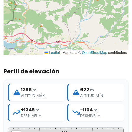
Leaflet
|
Map data ©
OpenStreetMap
contributors
Perfil de elevación
1256
622
m
m
ALTITUD MÁX.
ALTITUD MÍN.
+1345
-1104
m
m
DESNIVEL +
DESNIVEL −