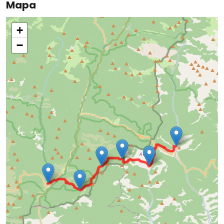
Mapa
+
−