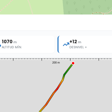
1070
+12
m
m
ALTITUD MÍN.
DESNIVEL +