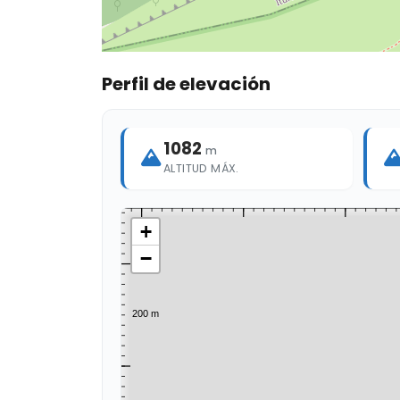
Perfil de elevación
1082
m
ALTITUD MÁX.
+
−