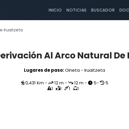
INICIO
NOTICIAS
BUSCADOR
DOC
e Iruaitzeta
erivación Al Arco Natural De 
Lugares de paso:
Oineta - Iruaitzeta
0,431 Km -
12 m -
12 m -
5-
5
1
1
1
1