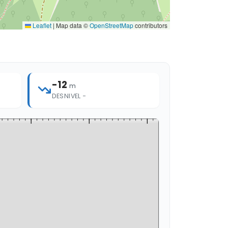
Leaflet
|
Map data ©
OpenStreetMap
contributors
-12
m
DESNIVEL −