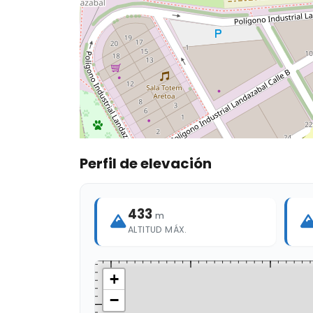
Perfil de elevación
433
m
ALTITUD MÁX.
+
−