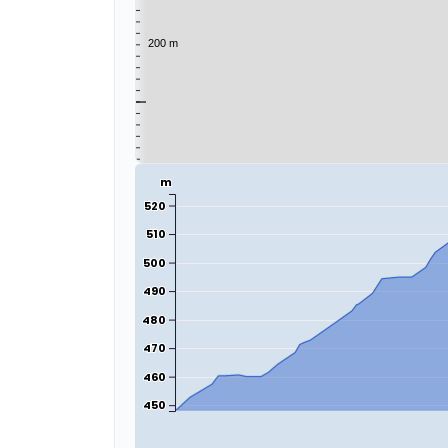
m
520
510
500
490
480
470
460
450