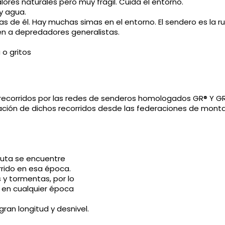
ores naturales pero muy frágil. Cuida el entorno.
ay agua.
gas de él. Hay muchas simas en el entorno. El sendero es la 
n a depredadores generalistas.
 o gritos
os recorridos por las redes de senderos homologados GR® Y G
ación de dichos recorridos desde las federaciones de montañ
 ruta se encuentre
rrido en esa época.
s y tormentas, por lo
S en cualquier época
ran longitud y desnivel.