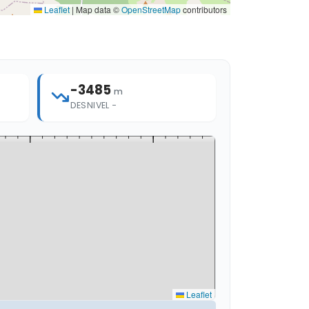
Leaflet
|
Map data ©
OpenStreetMap
contributors
-3485
m
DESNIVEL −
Leaflet