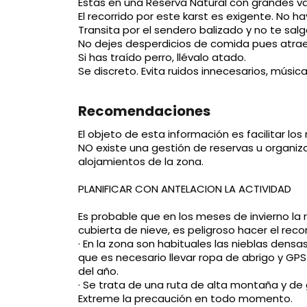
Estás en una Reserva Natural con grandes val
El recorrido por este karst es exigente. No h
Transita por el sendero balizado y no te sal
No dejes desperdicios de comida pues atrae
Si has traído perro, llévalo atado.
Se discreto. Evita ruidos innecesarios, música
Recomendaciones
El objeto de esta información es facilitar l
NO existe una gestión de reservas u organiz
alojamientos de la zona.
PLANIFICAR CON ANTELACION LA ACTIVIDAD
Es probable que en los meses de invierno la
cubierta de nieve, es peligroso hacer el reco
· En la zona son habituales las nieblas densa
que es necesario llevar ropa de abrigo y GP
del año.
· Se trata de una ruta de alta montaña y de g
Extreme la precaución en todo momento.