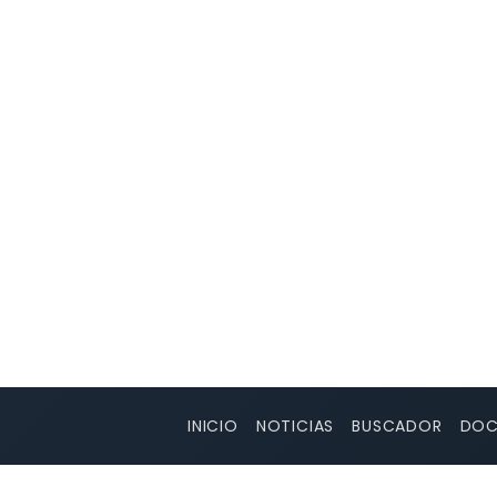
INICIO
NOTICIAS
BUSCADOR
DOC
RUTA PIRENAICA SUR. LAR
 de Belagua - Refugio de Linza - Hoya del Portillo de Larra -
 Belabarzeko Ateak - Ezkaurre - Collado de Ekialterrea - Col
navarros
60 Km -
3485 m -
3485 m