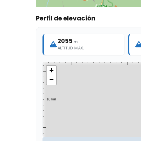
Perfil de elevación
2055
m
ALTITUD MÁX.
+
−