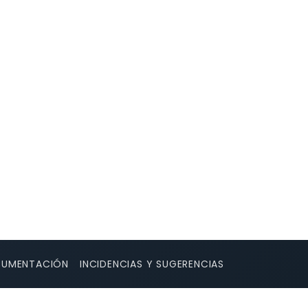
UMENTACIÓN
INCIDENCIAS Y SUGERENCIAS
GA
 Collado de Insole - Collado Martiaberroa -
lado de Zarzakulea - Argibiela / Puerto de los