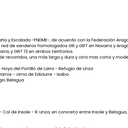
aña y Escalada -FNDME-, de acuerdo con la Federación Ara
a red de senderos homologados GR y GRT en Navarra y Aragón 
rra, y GRT 13 en ambos territorios.
de recorridos, una más larga y dura y otra mas corta y mod
 Hoya del Portillo de Larra - Refugio de Linza
varros - cima de Ezkaurre - Isaba
ugio Belagua
 Col de Insole - R. Linza, en concreto entre Insole y Belagua,