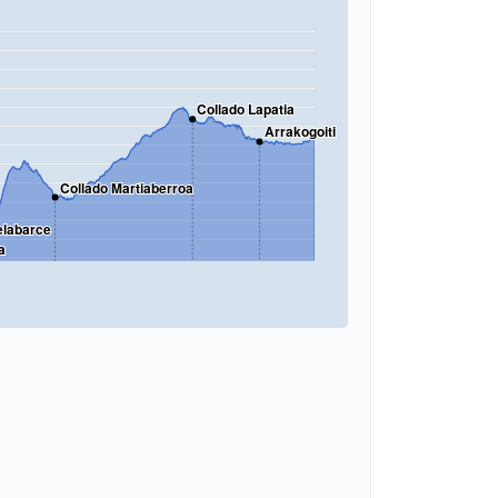
Collado Lapatia
Arrakogoiti
Collado Martiaberroa
elabarce
a