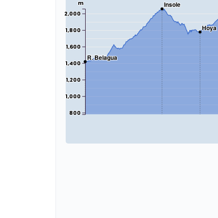
m
Insole
2,000
Hoya 
1,800
1,600
R. Belagua
1,400
1,200
1,000
800