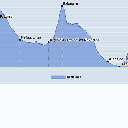
Ezkaurre
P. Larra
Refug. Linza
Argibiela - Pto de los Navarros
Ateas de B
Isab
Altitude