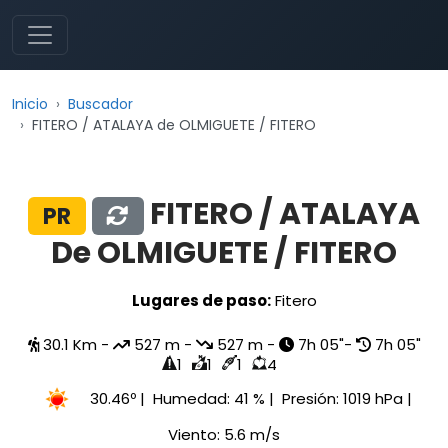
Inicio
Buscador
FITERO / ATALAYA de OLMIGUETE / FITERO
FITERO / ATALAYA
PR
De OLMIGUETE / FITERO
Lugares de paso:
Fitero
30.1 Km -
527 m -
527 m -
7h 05"-
7h 05"
1
1
1
4
30.46º
| Humedad:
41 %
| Presión:
1019 hPa
|
Viento:
5.6 m/s