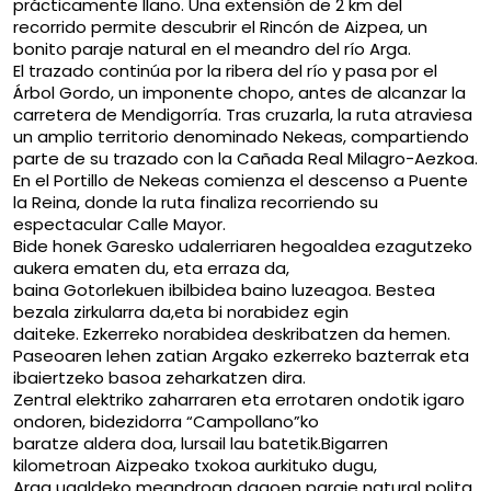
prácticamente llano. Una extensión de 2 km del
recorrido permite descubrir el Rincón de Aizpea, un
bonito paraje natural en el meandro del río Arga.
El trazado continúa por la ribera del río y pasa por el
Árbol Gordo, un imponente chopo, antes de alcanzar la
carretera de Mendigorría. Tras cruzarla, la ruta atraviesa
un amplio territorio denominado Nekeas, compartiendo
parte de su trazado con la Cañada Real Milagro-Aezkoa.
En el Portillo de Nekeas comienza el descenso a Puente
la Reina, donde la ruta finaliza recorriendo su
espectacular Calle Mayor.
Bide honek Garesko udalerriaren hegoaldea ezagutzeko
aukera ematen du, eta erraza da,
baina Gotorlekuen ibilbidea baino luzeagoa. Bestea
bezala zirkularra da,eta bi norabidez egin
daiteke. Ezkerreko norabidea deskribatzen da hemen.
Paseoaren lehen zatian Argako ezkerreko bazterrak eta
ibaiertzeko basoa zeharkatzen dira.
Zentral elektriko zaharraren eta errotaren ondotik igaro
ondoren, bidezidorra “Campollano”ko
baratze aldera doa, lursail lau batetik.Bigarren
kilometroan Aizpeako txokoa aurkituko dugu,
Arga ugaldeko meandroan dagoen paraje natural polita.