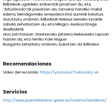
Ibilbideak ugaldeko erriberatik jarraitzen du, eta
“ArbolGordo”tik pasatzen da, tamaina handiko makal
ederra, Mendigorriako errepidera iritsi aurretik kokatua.
Gurutzatu ondoren, ibilbideak Nekeas izeneko lurralde
zabala zeharkatzen du, eta Milagro-Aezkoa Errege
Abelbidetik
doa zati batean. Gareserako jaitsiera Nekeaseko Lepoan
hasten da, eta herriko Kale Nagusi
ikusgarria zeharkatu ondoren, bukatzen da ibilbidea.
Recomendaciones
Video del recorrido:
https://youtu.be/TLwbo4Aq-vA
Servicios
http://www.puentelareina-gares.es/turismo/senderos/