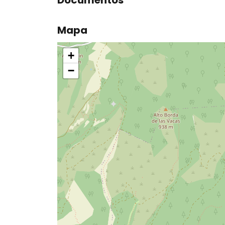
Mapa
+
−