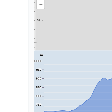
−
m
1,000
950
900
850
800
750