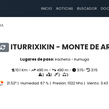
INICIO
NOTICIAS
BUSCADOR
DOC
BA
ITURRIXIKIN - MONTE DE A
Lugares de paso:
Iracheta - Irumuga
10.1 Km -
490 m -
490 m -
3:15-
3:15
2
2
2
3
21.52º
| Humedad:
67 %
| Presión:
1022 hPa
| Viento:
3.43