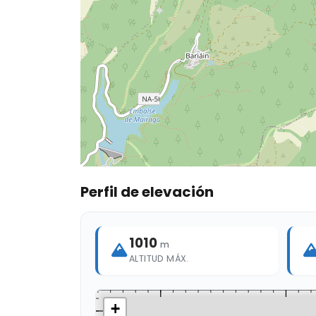
Perfil de elevación
1010
m
ALTITUD MÁX.
+