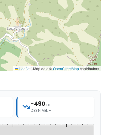
Leaflet
|
Map data ©
OpenStreetMap
contributors
-490
m
DESNIVEL −