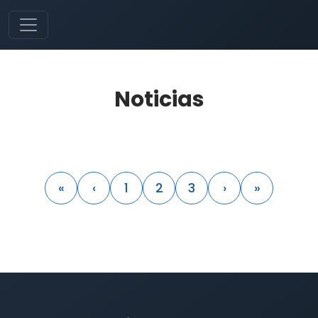
Noticias
«
‹
1
2
3
›
»